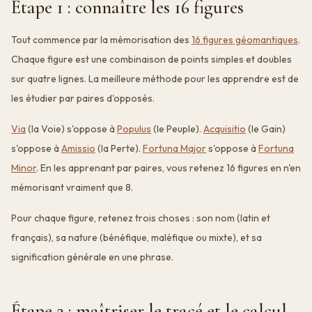
Étape 1 : connaître les 16 figures
Tout commence par la mémorisation des
16 figures géomantiques
.
Chaque figure est une combinaison de points simples et doubles
sur quatre lignes. La meilleure méthode pour les apprendre est de
les étudier par paires d'opposés.
Via
(la Voie) s'oppose à
Populus
(le Peuple).
Acquisitio
(le Gain)
s'oppose à
Amissio
(la Perte).
Fortuna Major
s'oppose à
Fortuna
Minor
. En les apprenant par paires, vous retenez 16 figures en n'en
mémorisant vraiment que 8.
Pour chaque figure, retenez trois choses : son nom (latin et
français), sa nature (bénéfique, maléfique ou mixte), et sa
signification générale en une phrase.
Étape 2 : maîtriser le tracé et le calcul